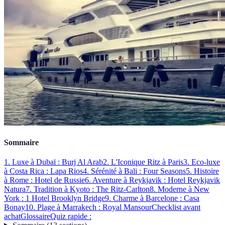
Sommaire
1. Luxe à Dubaï : Burj Al Arab
2. L'Iconique Ritz à Paris
3. Eco-luxe
à Costa Rica : Lapa Rios
4. Sérénité à Bali : Four Seasons
5. Histoire
à Rome : Hotel de Russie
6. Aventure à Reykjavik : Hotel Reykjavik
Natura
7. Tradition à Kyoto : The Ritz-Carlton
8. Moderne à New
York : 1 Hotel Brooklyn Bridge
9. Charme à Barcelone : Casa
Bonay
10. Plage à Marrakech : Royal Mansour
Checklist avant
achat
Glossaire
Quiz rapide :