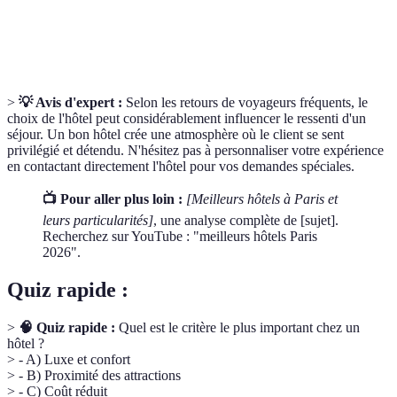
Kaiseki
plusieurs petits plats, qui met en avant la saisonnalité des
ingrédients.
>
💡 Avis d'expert :
Selon les retours de voyageurs fréquents, le
choix de l'hôtel peut considérablement influencer le ressenti d'un
séjour. Un bon hôtel crée une atmosphère où le client se sent
privilégié et détendu. N'hésitez pas à personnaliser votre expérience
en contactant directement l'hôtel pour vos demandes spéciales.
📺 Pour aller plus loin :
[Meilleurs hôtels à Paris et
leurs particularités]
, une analyse complète de [sujet].
Recherchez sur YouTube : "meilleurs hôtels Paris
2026".
Quiz rapide :
>
🧠 Quiz rapide :
Quel est le critère le plus important chez un
hôtel ?
> - A) Luxe et confort
> - B) Proximité des attractions
> - C) Coût réduit