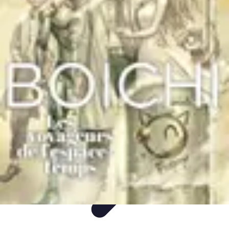
Meilleur Hôtel Voyage
Avis d'Experts
Destinations
Tendances
Famille
Conseils Pratiques
Meilleur Hôtel Voyage