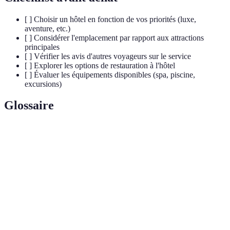
[ ] Choisir un hôtel en fonction de vos priorités (luxe,
aventure, etc.)
[ ] Considérer l'emplacement par rapport aux attractions
principales
[ ] Vérifier les avis d'autres voyageurs sur le service
[ ] Explorer les options de restauration à l'hôtel
[ ] Évaluer les équipements disponibles (spa, piscine,
excursions)
Glossaire
Terme
Définition
Éco-
Hôtels qui allient le confort moderne à des pratiques
luxe
durables et respectueuses de l'environnement.
Maison traditionnelle marocaine avec une cour fermée,
Riad
souvent utilisée comme hôtel.
Cuisine japonaise traditionnelle, souvent servie dans