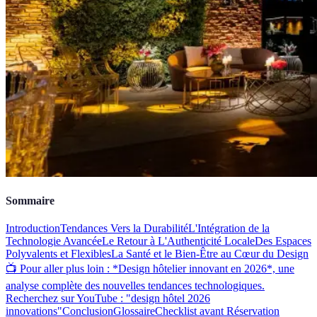
Sommaire
Introduction
Tendances Vers la Durabilité
L'Intégration de la
Technologie Avancée
Le Retour à L'Authenticité Locale
Des Espaces
Polyvalents et Flexibles
La Santé et le Bien-Être au Cœur du Design
📺 Pour aller plus loin : *Design hôtelier innovant en 2026*, une
analyse complète des nouvelles tendances technologiques.
Recherchez sur YouTube : "design hôtel 2026
innovations"
Conclusion
Glossaire
Checklist avant Réservation