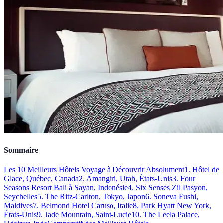
Sommaire
Les 10 Meilleurs Hôtels Voyage à Découvrir Absolument
1. Hôtel de
Glace, Québec, Canada
2. Amangiri, Utah, États-Unis
3. Four
Seasons Resort Bali à Sayan, Indonésie
4. Six Senses Zil Pasyon,
Seychelles
5. The Ritz-Carlton, Tokyo, Japon
6. Soneva Fushi,
Maldives
7. Belmond Hotel Caruso, Italie
8. Park Hyatt New York,
États-Unis
9. Jade Mountain, Saint-Lucie
10. The Leela Palace,