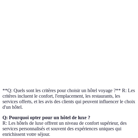
Belmond Hotel
Historique,
Italie
9.5/10
Caruso
Luxe
New York,
Park Hyatt
Urbain, Luxe
9.3/10
USA
Romantique,
Jade Mountain
Saint-Lucie
9.8/10
Luxe
Udaipur,
Historique,
The Leela Palace
9.6/10
Inde
Luxe
**Q: Quels sont les critères pour choisir un hôtel voyage ?** R: Les
critères incluent le confort, l'emplacement, les restaurants, les
services offerts, et les avis des clients qui peuvent influencer le choix
d'un hôtel.
Q: Pourquoi opter pour un hôtel de luxe ?
R: Les hôtels de luxe offrent un niveau de confort supérieur, des
services personnalisés et souvent des expériences uniques qui
enrichissent votre séjour.