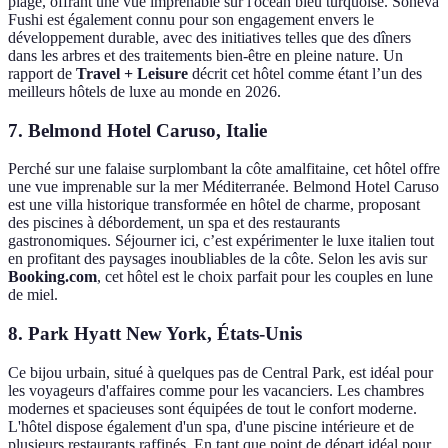
plage, offrant une vue imprenable sur l'océan bleu turquoise. Soneva
Fushi est également connu pour son engagement envers le
développement durable, avec des initiatives telles que des dîners
dans les arbres et des traitements bien-être en pleine nature. Un
rapport de
Travel + Leisure
décrit cet hôtel comme étant l’un des
meilleurs hôtels de luxe au monde en 2026.
7. Belmond Hotel Caruso, Italie
Perché sur une falaise surplombant la côte amalfitaine, cet hôtel offre
une vue imprenable sur la mer Méditerranée. Belmond Hotel Caruso
est une villa historique transformée en hôtel de charme, proposant
des piscines à débordement, un spa et des restaurants
gastronomiques. Séjourner ici, c’est expérimenter le luxe italien tout
en profitant des paysages inoubliables de la côte. Selon les avis sur
Booking.com
, cet hôtel est le choix parfait pour les couples en lune
de miel.
8. Park Hyatt New York, États-Unis
Ce bijou urbain, situé à quelques pas de Central Park, est idéal pour
les voyageurs d'affaires comme pour les vacanciers. Les chambres
modernes et spacieuses sont équipées de tout le confort moderne.
L'hôtel dispose également d'un spa, d'une piscine intérieure et de
plusieurs restaurants raffinés. En tant que point de départ idéal pour