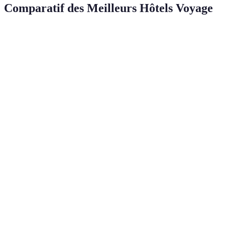
Comparatif des Meilleurs Hôtels Voyage
Hôtel
Localisation
Type de Séjour
Note
Québec,
Hôtel de Glace
Hiver, Unique
9.5/10
Canada
Amangiri
Utah, USA
Luxe, Nature
9.8/10
Four Seasons
Bali,
Luxe, Nature
9.6/10
Bali
Indonésie
Six Senses Zil
Seychelles
Luxe, Île
9.7/10
Pasyon
The Ritz-Carlton
Tokyo, Japon
Luxe, Ville
9.4/10
Soneva Fushi
Maldives
Plage, Luxe
9.9/10