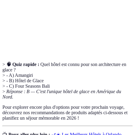
pour garantir un séjour.
Pratiques qui minimisent l'impact négatif sur
Durabilité
l'environnement par les hôtels.
Hôtels de
Établissements offrant des services et des
luxe
commodités haut de gamme.
>
🧠 Quiz rapide :
Quel hôtel est connu pour son architecture en
glace ?
> - A) Amangiri
> - B) Hôtel de Glace
> - C) Four Seasons Bali
>
Réponse : B — C'est l'unique hôtel de glace en Amérique du
Nord.
Pour explorer encore plus d'options pour votre prochain voyage,
découvrez nos recommandations de produits adaptés ci-dessous et
planifiez un séjour mémorable en 2026 !
📺
Pour aller plus loin :
🎢☀️ Les Meilleurs Hôtels à Orlando