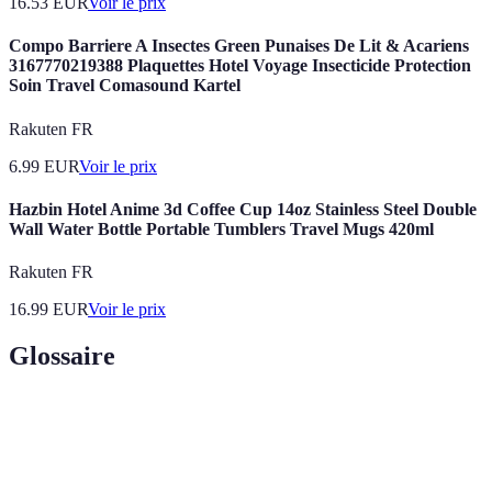
16.53
EUR
Voir le prix
Compo Barriere A Insectes Green Punaises De Lit & Acariens
3167770219388 Plaquettes Hotel Voyage Insecticide Protection
Soin Travel Comasound Kartel
Rakuten FR
6.99
EUR
Voir le prix
Hazbin Hotel Anime 3d Coffee Cup 14oz Stainless Steel Double
Wall Water Bottle Portable Tumblers Travel Mugs 420ml
Rakuten FR
16.99
EUR
Voir le prix
Glossaire
Terme
Définition
Processus pour réserver un hébergement à l'avance
Réservations