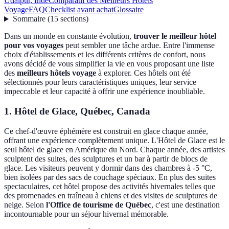
Udaipur, Inde
Comparatif des Meilleurs Hôtels
Voyage
FAQ
Checklist avant achat
Glossaire
Sommaire
(
15
sections
)
Dans un monde en constante évolution,
trouver le meilleur hôtel
pour vos voyages
peut sembler une tâche ardue. Entre l'immense
choix d'établissements et les différents critères de confort, nous
avons décidé de vous simplifier la vie en vous proposant une liste
des
meilleurs hôtels voyage
à explorer. Ces hôtels ont été
sélectionnés pour leurs caractéristiques uniques, leur service
impeccable et leur capacité à offrir une expérience inoubliable.
1. Hôtel de Glace, Québec, Canada
Ce chef-d'œuvre éphémère est construit en glace chaque année,
offrant une expérience complètement unique. L'Hôtel de Glace est le
seul hôtel de glace en Amérique du Nord. Chaque année, des artistes
sculptent des suites, des sculptures et un bar à partir de blocs de
glace. Les visiteurs peuvent y dormir dans des chambres à -5 °C,
bien isolées par des sacs de couchage spéciaux. En plus des suites
spectaculaires, cet hôtel propose des activités hivernales telles que
des promenades en traîneau à chiens et des visites de sculptures de
neige. Selon
l'Office de tourisme de Québec
, c'est une destination
incontournable pour un séjour hivernal mémorable.