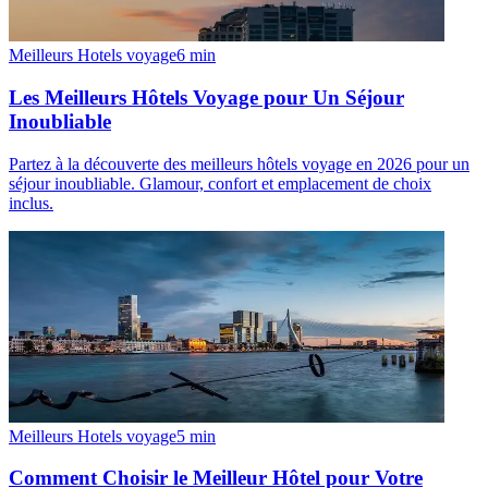
Meilleurs Hotels voyage
6
min
Les Meilleurs Hôtels Voyage pour Un Séjour
Inoubliable
Partez à la découverte des meilleurs hôtels voyage en 2026 pour un
séjour inoubliable. Glamour, confort et emplacement de choix
inclus.
Meilleurs Hotels voyage
5
min
Comment Choisir le Meilleur Hôtel pour Votre