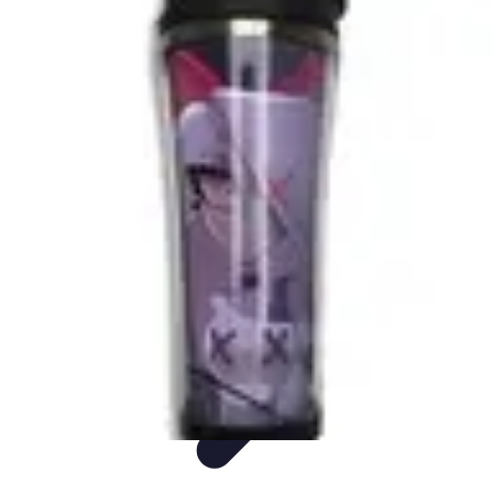
Meilleur Hôtel Voyage
Avis d'Experts
Destinations
Tendances
Famille
Conseils Pratiques
Meilleur Hôtel Voyage