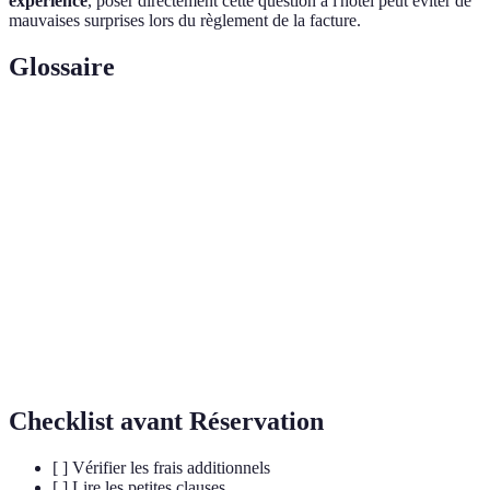
expérience
, poser directement cette question à l'hôtel peut éviter de
mauvaises surprises lors du règlement de la facture.
Glossaire
Terme
Définition
Réseau sans fil permettant la connexion à
Wi-Fi
Internet
Frais
Coûts imprévus ajoutés au montant initial de
additionnels
la réservation
Programme de
Système de récompense pour les clients
fidélité
réguliers
Checklist avant Réservation
[ ] Vérifier les frais additionnels
[ ] Lire les petites clauses