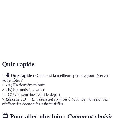
Hôtel de
Établissement qui offre une atmosphère unique et
charme
souvent un service personnalisé.
Travel
Offre groupée qui inclut le vol, l'hébergement et
package
parfois des activités.
All
Tarifs incluent tous les repas et boissons pendant le
inclusive
séjour.
Quiz rapide
>
🧠 Quiz rapide :
Quelle est la meilleure période pour réserver
votre hôtel ?
> - A) En dernière minute
> - B) Six mois à l'avance
> - C) Une semaine avant le départ
>
Réponse : B — En réservant six mois à l'avance, vous pouvez
réaliser des économies substantielles.
📺 Pour aller plus loin :
Comment choisir