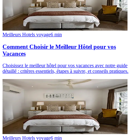
Meilleurs Hotels voyage
6
min
Comment Choisir le Meilleur Hôtel pour vos
Vacances
Choisissez le meilleur hôtel pour vos vacances avec notre guide
détaillé : critères essentiels, étapes à suivre, et conseils pratiques.
Meilleurs Hotels voyage
6
min