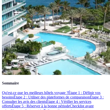
Sommaire
Qu'est-ce que les meilleurs hôtels voyage ?
Étape 1 : Définir vos
besoins
Étape 2 : Utiliser des plateformes de comparaison
Étape 3 :
Consulter les avis des clients
Étape 4 : Vérifier les services
offerts
Étape 5 : Réserver à la bonne période
Checklist avant