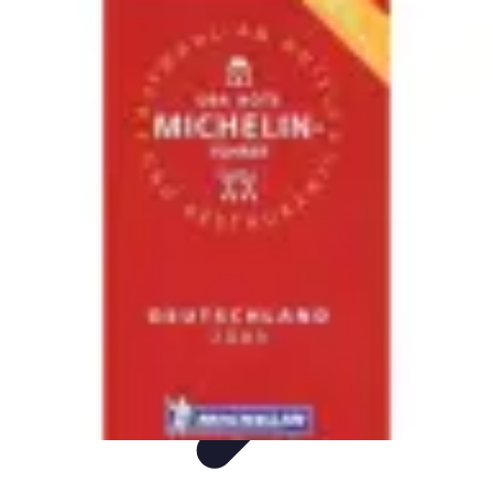
Meilleur Hôtel Voyage
Avis d'Experts
Destinations
Tendances
Famille
Conseils Pratiques
Meilleur Hôtel Voyage