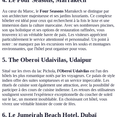
4. Le Four Seasons, Marrakech
Au cœur du Maroc, le
Four Seasons
Marrakech se distingue par
son architecture majestueuse et ses jardins luxuriants. Ce complexe
hôtelier est idéal pour ceux qui recherchent à la fois le luxe et une
immersion dans la culture marocaine. Avec ses nombreuses piscines,
son spa holistique et ses options de restauration raffinées, vous
trouverez ici un véritable havre de paix. Les visiteurs apprécient
particulièrement le service attentionné et personnalisé. Un point à
noter : ne manquez pas les excursions vers les souks et montagnes
environnantes, que l'hôtel peut organiser pour vous.
5. The Oberoi Udaivilas, Udaipur
Situé sur les rives du lac Pichola,
l'Oberoi Udaivilas
est l'un des
hôtels les plus romantique notés par les voyageurs. Ce palais de style
indien offre des suites somptueuses et un service impeccable. Les
rituels de cuisine sont également une attraction, avec la possibilité de
participer à des cours de cuisine indienne. Les retours des utilisateurs
soulignent souvent l'expérience exceptionnelle du coucher de soleil
sur le lac, un moment inoubliable. En choisissant cet hôtel, vous
vivrez une véritable histoire de conte de fées.
6. Le Jumeirah Beach Hotel, Dubaï