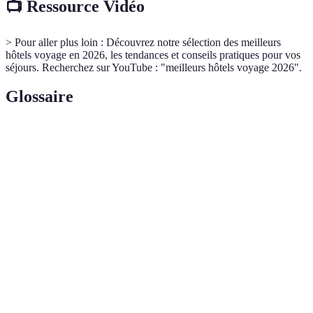
📺 Ressource Vidéo
> Pour aller plus loin : Découvrez notre sélection des meilleurs
hôtels voyage en 2026, les tendances et conseils pratiques pour vos
séjours. Recherchez sur YouTube : "meilleurs hôtels voyage 2026".
Glossaire
Terme
Définition
Acronyme pour Expertise, Authoritativeness, and
E-E-A-T
Trustworthiness, critères essentiels pour évaluer la
qualité des contenus sur le web.
Hôtel 5
Classifications d'hôtels qui garantissent un niveau
étoiles
élevé de confort, de service et d'équipements.
Service personnalisé offrant des conseils et de
Conciergerie
l'assistance aux clients pour améliorer leur choix
d’activités et de services lors de leur séjour.