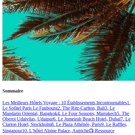
Sommaire
Les Meilleurs Hôtels Voyage : 10 Établissements Incontournables
1.
Le Sofitel Paris Le Faubourg
2. The Ritz-Carlton, Bali
3. Le
Mandarin Oriental, Bangkok
4. Le Four Seasons, Marrakech
5. The
Oberoi Udaivilas, Udaipur
6. Le Jumeirah Beach Hotel, Dubaï
7. Le
Clarion Hotel, Stockholm
8. Le Plaza Athénée, Paris
9. Le Raffles,
Singapour
10. L’hôtel Alpine Palace, Autriche
📺 Ressource