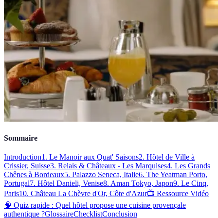
Sommaire
Introduction
1. Le Manoir aux Quat' Saisons
2. Hôtel de Ville à
Crissier, Suisse
3. Relais & Châteaux - Les Marquises
4. Les Grands
Chênes à Bordeaux
5. Palazzo Seneca, Italie
6. The Yeatman Porto,
Portugal
7. Hôtel Danieli, Venise
8. Aman Tokyo, Japon
9. Le Cinq,
Paris
10. Château La Chèvre d'Or, Côte d'Azur
📺 Ressource Vidéo
🧠 Quiz rapide : Quel hôtel propose une cuisine provençale
authentique ?
Glossaire
Checklist
Conclusion