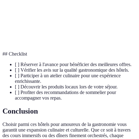
Truffe
Un champignon souterrain prisé en gastronomie,
noire
souvent utilisé dans la cuisine française et italienne.
Guide de notation gastronomique reconnu
Michelin
mondialement, octroyant des étoiles aux restaurants
d'exception.
## Checklist
[ ] Réserver à l'avance pour bénéficier des meilleures offres.
[ ] Vérifier les avis sur la qualité gastronomique des hôtels.
[ ] Participer à un atelier culinaire pour une expérience
enrichissante.
[ ] Découvrir les produits locaux lors de votre séjour.
[ ] Profiter des recommandations de sommelier pour
accompagner vos repas.
Conclusion
Choisir parmi ces hôtels pour amoureux de la gastronomie vous
garantit une expansion culinaire et culturelle. Que ce soit à travers
des cours immersifs ou des dîners finement orchestrés, chaque