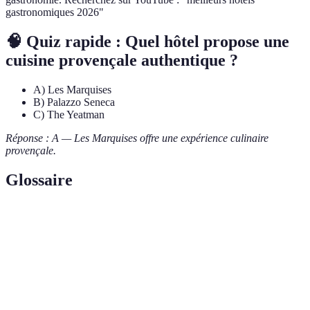
gastronomiques 2026"
🧠 Quiz rapide : Quel hôtel propose une
cuisine provençale authentique ?
A) Les Marquises
B) Palazzo Seneca
C) The Yeatman
Réponse : A — Les Marquises offre une expérience culinaire
provençale.
Glossaire
Terme
Définition
Tradition culinaire japonaise où chaque plat est
Kaiseki
soigneusement préparé et présente un équilibre de
goûts et de textures.