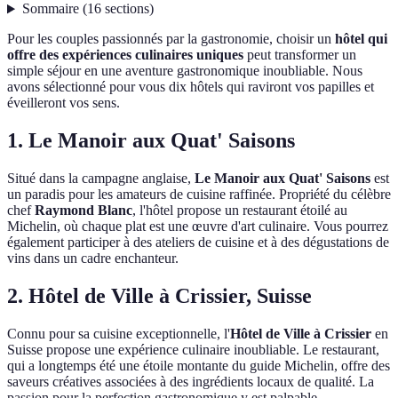
Sommaire
(
16
sections
)
Pour les couples passionnés par la gastronomie, choisir un
hôtel qui
offre des expériences culinaires uniques
peut transformer un
simple séjour en une aventure gastronomique inoubliable. Nous
avons sélectionné pour vous dix hôtels qui raviront vos papilles et
éveilleront vos sens.
1. Le Manoir aux Quat' Saisons
Situé dans la campagne anglaise,
Le Manoir aux Quat' Saisons
est
un paradis pour les amateurs de cuisine raffinée. Propriété du célèbre
chef
Raymond Blanc
, l'hôtel propose un restaurant étoilé au
Michelin, où chaque plat est une œuvre d'art culinaire. Vous pourrez
également participer à des ateliers de cuisine et à des dégustations de
vins dans un cadre enchanteur.
2. Hôtel de Ville à Crissier, Suisse
Connu pour sa cuisine exceptionnelle, l'
Hôtel de Ville à Crissier
en
Suisse propose une expérience culinaire inoubliable. Le restaurant,
qui a longtemps été une étoile montante du guide Michelin, offre des
saveurs créatives associées à des ingrédients locaux de qualité. La
passion pour la perfection gastronomique y est palpable.